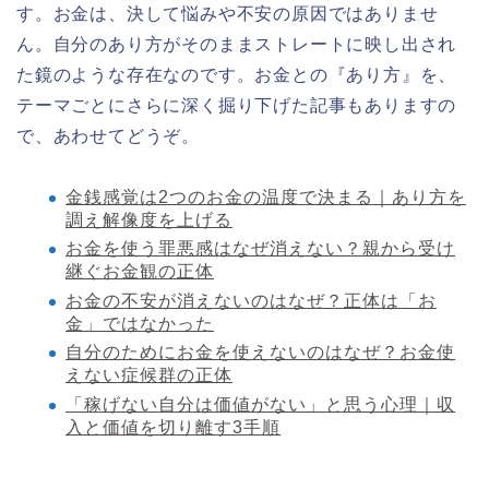
す。お金は、決して悩みや不安の原因ではありませ
ん。自分のあり方がそのままストレートに映し出され
た鏡のような存在なのです。お金との『あり方』を、
テーマごとにさらに深く掘り下げた記事もありますの
で、あわせてどうぞ。
金銭感覚は2つのお金の温度で決まる｜あり方を
調え解像度を上げる
お金を使う罪悪感はなぜ消えない？親から受け
継ぐお金観の正体
お金の不安が消えないのはなぜ？正体は「お
金」ではなかった
自分のためにお金を使えないのはなぜ？お金使
えない症候群の正体
「稼げない自分は価値がない」と思う心理｜収
入と価値を切り離す3手順