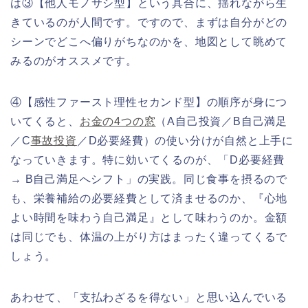
は③【他人モノサシ型】という具合に、揺れながら生
きているのが人間です。ですので、まずは自分がどの
シーンでどこへ偏りがちなのかを、地図として眺めて
みるのがオススメです。
④【感性ファースト理性セカンド型】の順序が身につ
いてくると、
お金の4つの窓
（A自己投資／B自己満足
／C
事故投資
／D必要経費）の使い分けが自然と上手に
なっていきます。特に効いてくるのが、「D必要経費
→ B自己満足へシフト」の実践。同じ食事を摂るので
も、栄養補給の必要経費として済ませるのか、『心地
よい時間を味わう自己満足』として味わうのか。金額
は同じでも、体温の上がり方はまったく違ってくるで
しょう。
あわせて、「支払わざるを得ない」と思い込んでいる