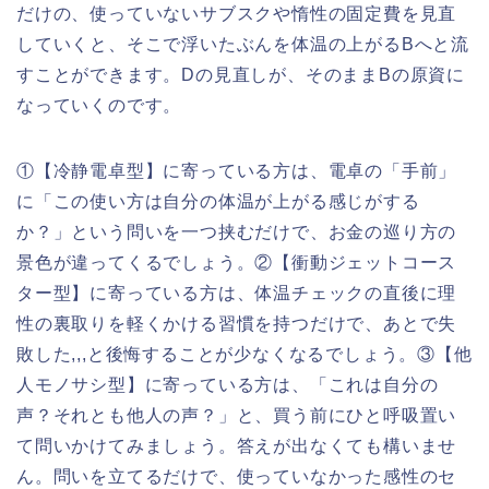
だけの、使っていないサブスクや惰性の固定費を見直
していくと、そこで浮いたぶんを体温の上がるBへと流
すことができます。Dの見直しが、そのままBの原資に
なっていくのです。
①【冷静電卓型】に寄っている方は、電卓の「手前」
に「この使い方は自分の体温が上がる感じがする
か？」という問いを一つ挟むだけで、お金の巡り方の
景色が違ってくるでしょう。②【衝動ジェットコース
ター型】に寄っている方は、体温チェックの直後に理
性の裏取りを軽くかける習慣を持つだけで、あとで失
敗した,,,と後悔することが少なくなるでしょう。③【他
人モノサシ型】に寄っている方は、「これは自分の
声？それとも他人の声？」と、買う前にひと呼吸置い
て問いかけてみましょう。答えが出なくても構いませ
ん。問いを立てるだけで、使っていなかった感性のセ