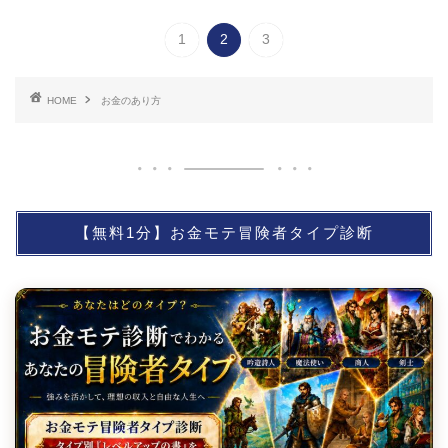
1
2
3
HOME
お金のあり方
【無料1分】お金モテ冒険者タイプ診断