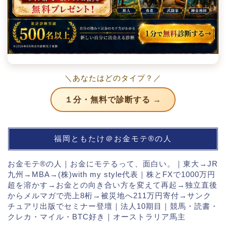
＼あなたはどのタイプ？／
１分・無料で診断する →
福岡ともたけ＠お金モテ®の人
お金モテ®の人｜お金にモテるって、面白い。｜東大→JR
九州→MBA→(株)with my style代表｜株とFXで1000万円
超を溶かす→お金との向き合い方を変えて再起→独立直後
からメルマガで売上8桁→被災地へ211万円寄付→サンク
チュアリ出版でセミナー登壇｜法人10期目｜競馬・読書・
クレカ・マイル・BTC好き｜オーストラリア馬主