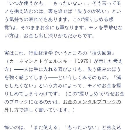
「いつか使うかも」「もったいない」。そう言ってモ
ノを抱え込むのは、裏を返せば「失うのが怖い」とい
う気持ちの表れでもあります。この“握りしめる感
覚”は、そのままお金にも重なります。モノを手放せな
い方は、お金も出し渋りがちだからです。
実はこれ、行動経済学でいうところの『損失回避』
（
カーネマンとトヴェルスキー〔1979〕
が示した考え
方）——人は手に入れる喜びよりも、失う痛みのほう
を強く感じてしまう——というしくみそのもの。「減
らしたくない」という力みによって、モノやお金を握
りしめてしまうわけです。（この“握りしめ”がなぜお金
のブロックになるのかは、
お金のメンタルブロックの
外し方
で詳しく書いています。）
怖いのは、「まだ使える」「もったいない」と抱え込