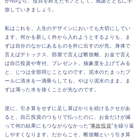
がNoなら、役目を終えたモノとして、感謝とともに手
放していきましょう。
私はこれを、人生のデザインにおいても大切にしてい
ます。何かを新しく外から入れようとするよりも、ま
ずは自分のなかにあるものを外に出すのが先。身体で
言えばデトックス、部屋で言えば断捨離、お金で言え
ば自己投資や寄付、プレゼント。抽象度を上げてみる
と、じつは全部同じことなのです。泥水のたまったプ
ールに清水を一滴垂らしても、やはり泥水のまま。ま
ずは濁った水を抜くことが先なのです。
逆に、引き算をせずに足し算ばかりを続けるクセがあ
ると、自己投資のつもりで払ったのに、お金だけが減
って何の結果にもつながらなかった“
事故投資
”を繰り返
しやすくなります。だからこそ、断捨離という引き算