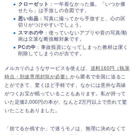
クローゼット
：一年着なかった服。「いつか痩
せたら」は手放しの合図です。
思い出品
：写真に撮ってから手放すと、心の区
切りがつけやすいでしょう。
スマホの中
：使っていないアプリや昔の写真/動
画は立派な断捨離対象です。
PCの中
：事故投資になってしまった教材は潔く
削除してしまうのが吉です。
メルカリのようなサービスを使えば、
送料160円（執筆
時点・別途専用封筒が必要）
から匿名で全国に送るこ
とができて、驚くほど手軽です。なかには意外な高値
がつくお宝が眠っていることもあります。私が持って
いた定価2,000円の本が、なんと2万円以上で売れて驚
いたこともありました。
「捨てるか残すか」で迷うモノは、無理に決めなくて