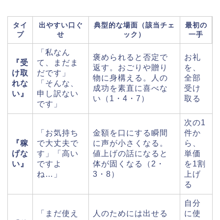
タイ
出やすい口ぐ
典型的な場面（該当チェ
最初の
プ
せ
ック）
一手
「私なん
褒められると否定で
お礼
『受
て、まだま
返す。おごりや贈り
を、
け取
だです」
物に身構える。人の
全部
れな
「そんな、
成功を素直に喜べな
受け
い』
申し訳ない
い（1・4・7）
取る
です」
次の1
「お気持ち
金額を口にする瞬間
件か
『稼
で大丈夫で
に声が小さくなる。
ら、
げな
す」「高い
値上げの話になると
単価
い』
ですよ
体が固くなる（2・
を1割
ね…」
3・8）
上げ
る
自分
「まだ使え
人のためには出せる
に使