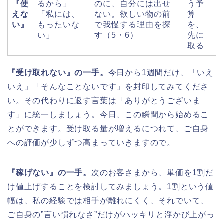
『使
るから」
のに、自分には出せ
う予
えな
「私には、
ない。欲しい物の前
算
い』
もったいな
で我慢する理由を探
を、
い」
す（5・6）
先に
取る
『受け取れない』の一手。
今日から1週間だけ、「いえ
いえ」「そんなことないです」を封印してみてくださ
い。その代わりに返す言葉は「ありがとうございま
す」に統一しましょう。今日、この瞬間から始めるこ
とができます。受け取る量が増えるにつれて、ご自身
への評価が少しずつ高まっていきますので。
『稼げない』の一手。
次のお客さまから、単価を1割だ
け値上げすることを検討してみましょう。1割という値
幅は、私の経験では相手が離れにくく、それでいて、
ご自身の”言い慣れなさ”だけがハッキリと浮かび上がっ