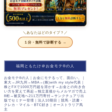
＼あなたはどのタイプ？／
１分・無料で診断する →
福岡ともたけ＠お金モテ®の人
お金モテ®の人｜お金にモテるって、面白い。｜
東大→JR九州→MBA→(株)with my style代表｜
株とFXで1000万円超を溶かす→お金との向き合
い方を変えて再起→独立直後からメルマガで売上
8桁→被災地へ211万円寄付→サンクチュアリ出
版でセミナー登壇｜法人10期目｜競馬・読書・
クレカ・マイル・BTC好き｜オーストラリア馬
主