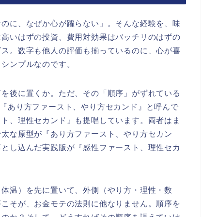
なのに、なぜか心が躍らない」。そんな経験を、味
は高いはずの投資、費用対効果はバッチリのはずの
ビス。数字も他人の評価も揃っているのに、心が喜
もシンプルなのです。
何を後に置くか。ただ、その「順序」がずれている
を『あり方ファースト、やり方セカンド』と呼んで
スト、理性セカンド』も提唱しています。両者はま
骨太な原型が『あり方ファースト、やり方セカン
落とし込んだ実践版が『感性ファースト、理性セカ
・体温）を先に置いて、外側（やり方・理性・数
序こそが、お金モテの法則に他なりません。順序を