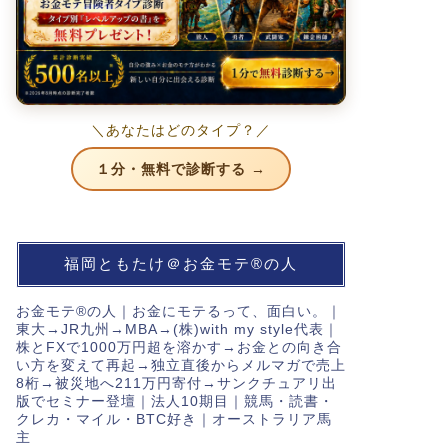
＼あなたはどのタイプ？／
１分・無料で診断する →
福岡ともたけ＠お金モテ®の人
お金モテ®の人｜お金にモテるって、面白い。｜
東大→JR九州→MBA→(株)with my style代表｜
株とFXで1000万円超を溶かす→お金との向き合
い方を変えて再起→独立直後からメルマガで売上
8桁→被災地へ211万円寄付→サンクチュアリ出
版でセミナー登壇｜法人10期目｜競馬・読書・
クレカ・マイル・BTC好き｜オーストラリア馬
主